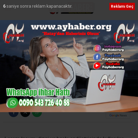
5
saniye sonra reklam kapanacaktır.
Reklamı Geç
Ana Sayfa
›
Video Galeri
3. Dünya Savaşı | Özcan
Show
Adnan KİREÇÇİ
TÜM YAZILARI
Giriş: 06-04-2020 00:56
858
Video Galeri
Güncelleme: 16-02-2022 03:39
ABONE OL