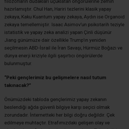
filozofların dudakları uçuklatan öngörülerine zemin
hazırlamıştır. Chul Han, Hariri tezlerini klasik yapay
zekaya, Kaku Kuantum yapay zekaya, Aydın ise Organoid
zekaya temellemiştir. Isaac Asimov’un psikotarih teziyle
istatistik ve yapay zeka analizi yapan Çinli düşünür
Jiang günümüze dair özellikle Trump’ın yeniden
seçilmesin ABD-İsrail ile İran Savaşı, Hürmüz Boğazı ve
dünya enerji kriziyle ilgili şaşırtıcı öngörülerde
bulunmuştur.
“Peki gençlerimiz bu gelişmelere nasıl tutum
takınacak?”
Önümüzdeki tabloda gençlerimiz yapay zekanın
beslendiği ağda güvenli bilgiye karşı seçici olmak
zorundadır. İnternetteki her bilgi doğru değildir. Çek
edilmeye muhtaçtır. Etrafımızdaki gelişen olay ve