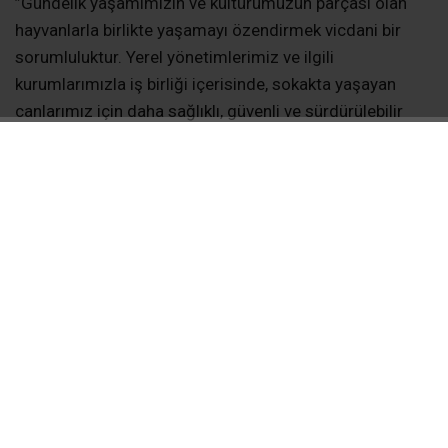
​”Gündelik yaşamımızın ve kültürümüzün parçası olan
hayvanlarla birlikte yaşamayı özendirmek vicdani bir
sorumluluktur. Yerel yönetimlerimiz ve ilgili
kurumlarımızla iş birliği içerisinde, sokakta yaşayan
canlarımız için daha sağlıklı, güvenli ve sürdürülebilir
projeleri hayata geçirmek adına hep birlikte çalışacağız.”
​”Emek Verenlere Teşekkür ve ‘Sahiplenme’ Çağrısı”
​Sokak hayvanlarının korunması ve rehabilitasyonu
sürecinde büyük bir özveriyle çalışan isimleri de
unutmayan Milletvekili Nermin Yıldırım Kara, sahada
emek veren herkese teşekkür etti.
Kara, sözlerini tüm vatandaşları duyarlı olmaya davet
ederek şöyle tamamladı: ​”Can dostlarımız için emek
veren; İskenderun Sokak Hayvanları Koruma Derneği
Başkanı Mine Altay’a, HBB Kedi Bakım ve Rehabilitasyon