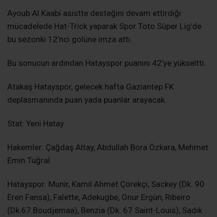
Ayoub Al Kaabi asistte desteğini devam ettirdiği
mücadelede Hat-Trick yaparak Spor Toto Süper Lig’de
bu sezonki 12’nci golüne imza attı.
Bu sonucun ardından Hatayspor puanını 42’ye yükseltti.
Atakaş Hatayspor, gelecek hafta Gaziantep FK
deplasmanında puan yada puanlar arayacak.
Stat: Yeni Hatay
Hakemler: Çağdaş Altay, Abdullah Bora Özkara, Mehmet
Emin Tuğral
Hatayspor: Munir, Kamil Ahmet Çörekçi, Sackey (Dk. 90
Eren Fansa), Falette, Adekugbe, Onur Ergün, Ribeiro
(Dk.67 Boudjemaa), Benzia (Dk. 67 Saint-Louis), Sadık