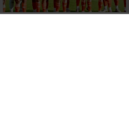
İskenderunspor 84’te Geri Döndü
“KAZANMAYI HAK EDEN
İSKENDERUNSPOR FARKLI
BİZDİK”
KAZANDI : 4-0