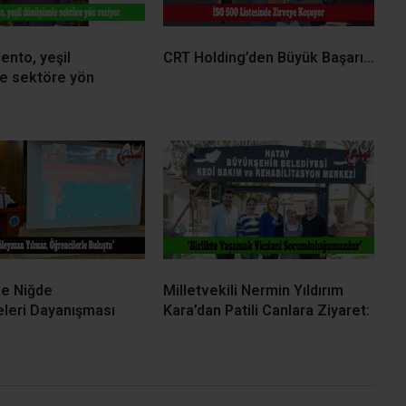
nto, yeşil
CRT Holding’den Büyük Başarı…
e sektöre yön
ve Niğde
Milletvekili Nermin Yıldırım
eleri Dayanışması
Kara’dan Patili Canlara Ziyaret: