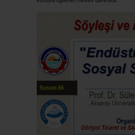
konuyla ilgilenen herkes davetlidir.