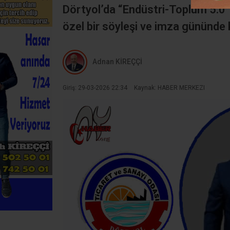
Dörtyol’da “Endüstri-Toplum 5.0
özel bir söyleşi ve imza gününde k
Adnan KİREÇÇİ
Giriş: 29-03-2026 22:34
Kaynak: HABER MERKEZI