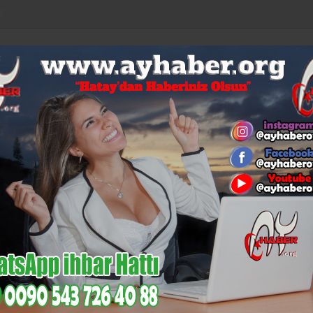
Y
LAR
EURO
ALTIN
BİST
BITCOIN
53,92
6,085
14,133
$64.647
%0,04
%-0,11
%-0,12
%1,09
%0,44
KÜLTÜR-
N
MI
GÜNCEL
MAGAZIN
SAĞLIK
SIYASET
SANAT
EC
İskenderun’un Gurur Tablosu:
DOLAR:
47,18
EURO:
53,92
ye Rüzgarı Esecek
m 5.0 ve Sosyal Ser