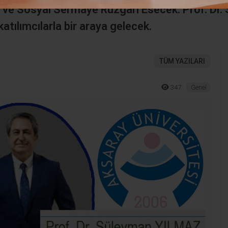
” ve Sosyal Sermaye Rüzgarı Esecek. Prof. Dr
atılımcılarla bir araya gelecek.
TÜM YAZILARI
347
Genel