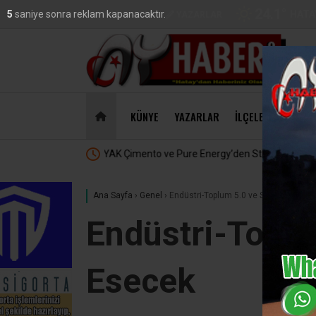
24.1
°
HATA
4
saniye sonra reklam kapanacaktır.
VİDEO
GALERİ
YAZARLAR
DO
47,18
KÜNYE
YAZARLAR
İLÇELER
EKONO
klık
MasterChef’te Hatay Rüzgarı :
Ana Sayfa
›
Genel
›
Endüstri-Toplum 5.0 ve Sosyal Serma
Endüstri-Toplu
Esecek