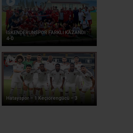
İSKENDERUNSPOR FARKLI KAZANDI :
4-0
Hatayspor – 1 Keçiörengücü – 3