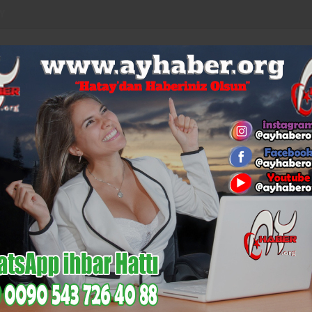
Y
LAR
EURO
ALTIN
BİST
BITCOIN
53,92
6,085
14,133
$64.647
%0,04
%-0,11
%-0,12
%1,09
%0,44
KÜLTÜR-
N
MI
GÜNCEL
MAGAZIN
SAĞLIK
SIYASET
SANAT
EC
w
 | Özcan Show
TÜM YAZILARI
825
Video Galeri