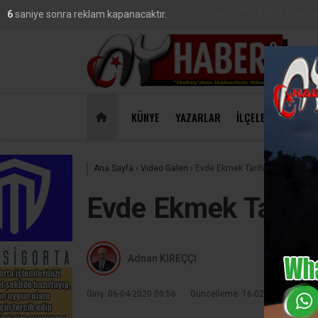
19.1
°
HATA
5
saniye sonra reklam kapanacaktır.
VİDEO
GALERİ
YAZARLAR
DO
47,18
KÜNYE
YAZARLAR
İLÇELER
EKONO
Ana Sayfa
›
Video Galeri
›
Evde Ekmek Tarifi | Özcan Sho
Evde Ekmek Tarifi
Adnan KİREÇÇİ
Giriş: 06-04-2020 00:56
Güncelleme: 16-02-2022 03:38