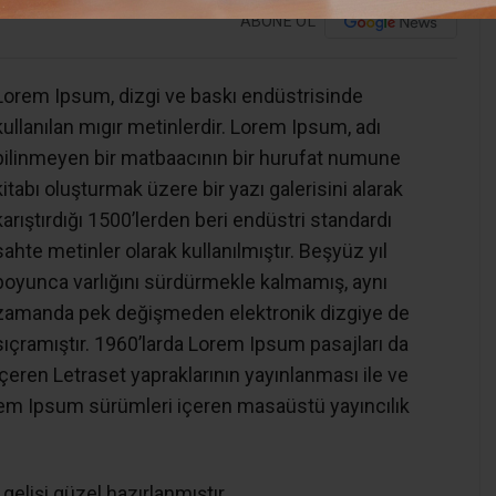
ABONE OL
Lorem Ipsum, dizgi ve baskı endüstrisinde
kullanılan mıgır metinlerdir. Lorem Ipsum, adı
bilinmeyen bir matbaacının bir hurufat numune
kitabı oluşturmak üzere bir yazı galerisini alarak
karıştırdığı 1500’lerden beri endüstri standardı
sahte metinler olarak kullanılmıştır. Beşyüz yıl
boyunca varlığını sürdürmekle kalmamış, aynı
zamanda pek değişmeden elektronik dizgiye de
sıçramıştır. 1960’larda Lorem Ipsum pasajları da
içeren Letraset yapraklarının yayınlanması ile ve
em Ipsum sürümleri içeren masaüstü yayıncılık
 gelişi güzel hazırlanmıştır.