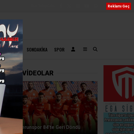
Bizi Takip Edin
Reklamı Geç
ÖBETÇI
SONDAKIKA
SPOR
ZANELER
DİĞER VİDEOLAR
İskenderunspor 84’te Geri Döndü