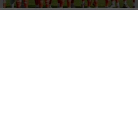
İskenderunspor 84’te Geri Döndü
“KAZANMAYI HAK EDEN
İSKENDERUNSPOR FARKLI
BİZDİK”
KAZANDI : 4-0