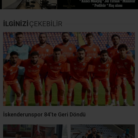
İLGİNİZİ
ÇEKEBİLİR
İskenderunspor 84’te Geri Döndü