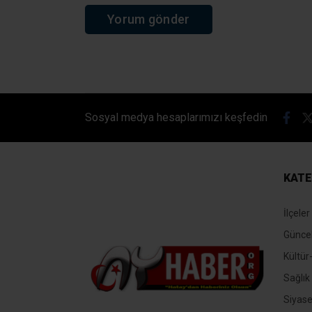
Sosyal medya hesaplarımızı keşfedin
KATE
İlçeler
Günce
Kültür
Sağlık
Siyase