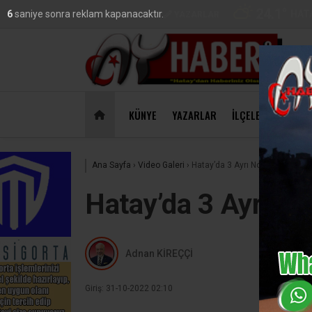
24.1
°
HAT
5
saniye sonra reklam kapanacaktır.
VİDEO
GALERİ
YAZARLAR
DO
47,18
KÜNYE
YAZARLAR
İLÇELER
EKONO
Ana Sayfa
›
Video Galeri
›
Hatay’da 3 Ayrı Noktada Sazlık Y
Hatay’da 3 Ayrı Nok
Adnan KİREÇÇİ
Giriş: 31-10-2022 02:10