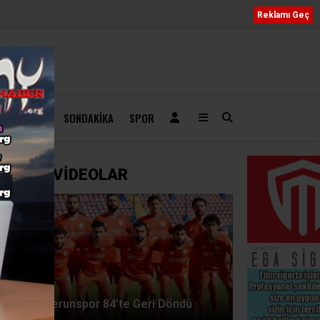
Bizi Takip Edin
Reklamı Geç
ÖBETÇI
SONDAKIKA
SPOR
ZANELER
DİĞER VİDEOLAR
İskenderunspor 84’te Geri Döndü