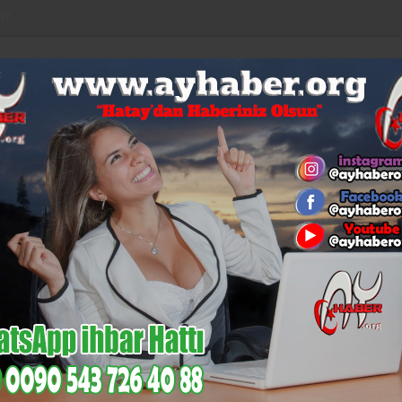
AY
LAR
EURO
ALTIN
BİST
BITCOIN
53,92
6,085
14,133
$64.647
%0,04
%-0,11
%-0,12
%1,09
%0,44
KÜLTÜR-
N
MI
GÜNCEL
MAGAZIN
SAĞLIK
SIYASET
SANAT
EC
angını !..
tada Sazlık Yangını !..
TÜM YAZILARI
1093
Video Galeri