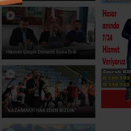
Hikmet Çinçin Dönemi Sona Erdi
“KAZANMAYI HAK EDEN BİZDİK”