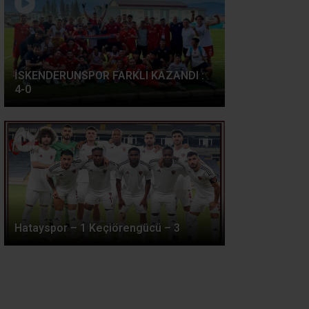
İSKENDERUNSPOR FARKLI KAZANDI :
4-0
Hatayspor – 1 Keçiörengücü – 3