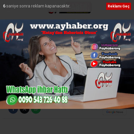
6
saniye sonra reklam kapanacaktır.
Reklamı Geç
Ana Sayfa
›
Video Galeri
Maç Günü – Fenerbahçe &
Hatayspor
Adnan KİREÇÇİ
TÜM YAZILARI
Giriş: 20-02-2022 14:35
1176
Video Galeri
Güncelleme: 20-02-2022 16:16
ABONE OL