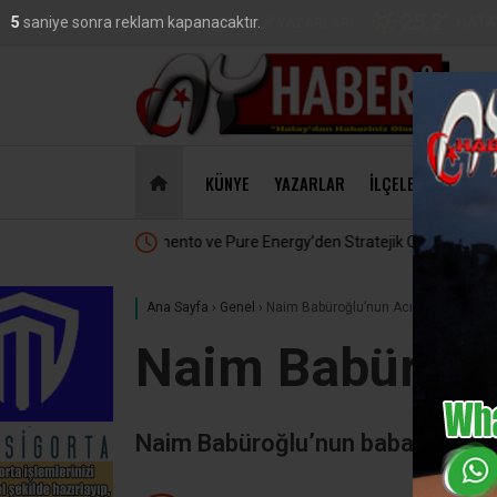
25.2
°
HATA
4
saniye sonra reklam kapanacaktır.
VİDEO
GALERİ
YAZARLAR
DO
47,18
KÜNYE
YAZARLAR
İLÇELER
EKONO
klık
MasterChef’te Hatay Rüzgarı :
Ana Sayfa
›
Genel
›
Naim Babüroğlu’nun Acı Günü
Naim Babüroğl
Naim Babüroğlu’nun babası Mehm