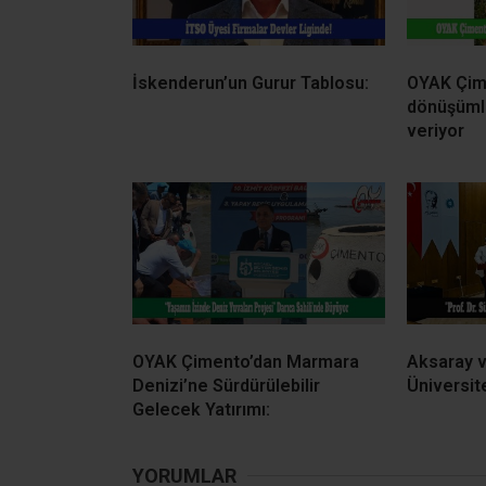
İskenderun’un Gurur Tablosu:
OYAK Çime
dönüşüml
veriyor
OYAK Çimento’dan Marmara
Aksaray 
Denizi’ne Sürdürülebilir
Üniversit
Gelecek Yatırımı:
YORUMLAR