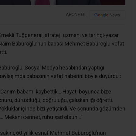
ABONE OL
Emekli Tuğgeneral, strateji uzmanı ve tarihçi-yazar
Naim Babüroğlu’nun babası Mehmet Babüroğlu vefat
tti.
Babüroğlu, Sosyal Medya hesabından yaptığı
paylaşımda babasının vefat haberini böyle duyurdu :
“Canım babamı kaybettik… Hayatı boyunca bize
onuru, dürüstlüğü, doğruluğu, çalışkanlığı öğretti.
Yokluklar içinde bizi yetiştirdi. Ve sonunda gözümden
ı… Mekanı cennet, ruhu şad olsun…”
sakini, 60 yıllık esnaf Mehmet Babüroğlu’nun