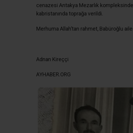
cenazesi Antakya Mezarlık kompleksinden
kabristanında toprağa verildi.
Merhuma Allah’tan rahmet, Babüroğlu ailes
Adnan Kireççi
AYHABER.ORG