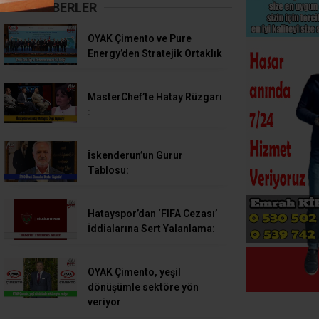
SON HABERLER
OYAK Çimento ve Pure
Energy’den Stratejik Ortaklık
MasterChef’te Hatay Rüzgarı
:
İskenderun’un Gurur
Tablosu:
Hatayspor’dan ‘FIFA Cezası’
İddialarına Sert Yalanlama:
OYAK Çimento, yeşil
dönüşümle sektöre yön
veriyor