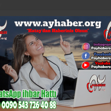
Y
LAR
EURO
ALTIN
BİST
BITCOIN
53,92
6,085
14,133
$64.647
%0,04
%-0,11
%-0,12
%1,09
%0,44
KÜLTÜR-
N
MI
GÜNCEL
MAGAZIN
SAĞLIK
SIYASET
SANAT
EC
İskenderun’un Gurur Tablosu:
DOLAR:
47,18
EURO:
53,92
u’nun Acı Günü
et Babüroğlu hayata gözlerini yumdu.