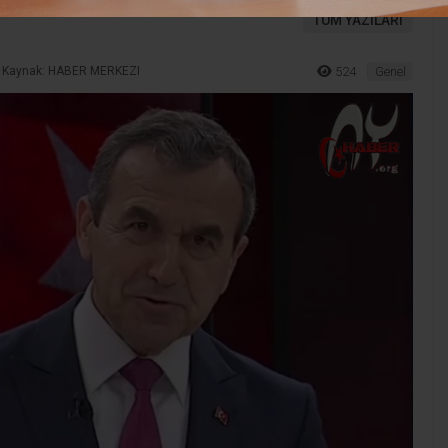
TÜM YAZILARI
Kaynak: HABER MERKEZI
524
Genel