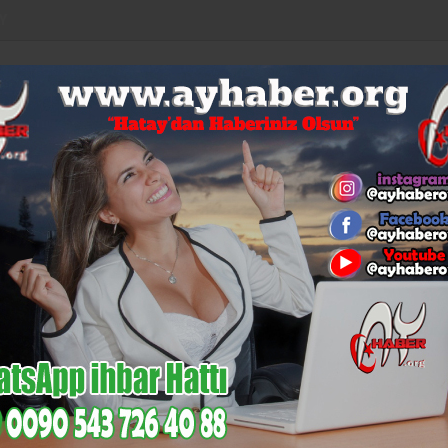
Y
LAR
EURO
ALTIN
BİST
BITCOIN
53,92
6,085
14,133
$64.647
%0,04
%-0,11
%-0,12
%1,09
%0,44
KÜLTÜR-
N
MI
GÜNCEL
MAGAZIN
SAĞLIK
SIYASET
SANAT
EC
İskenderun’un Gurur Tablosu:
DOLAR:
47,18
EURO:
53,92
ıl Tüketilmeli?..
a Sebze Ve Meyveler