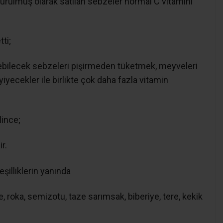
urulmuş olarak satılan sebzeler normal C vitamini
ti;
lebilecek sebzeleri pişirmeden tüketmek, meyveleri
iyecekler ile birlikte çok daha fazla vitamin
ince;
r.
şilliklerin yanında
 roka, semizotu, taze sarımsak, biberiye, tere, kekik