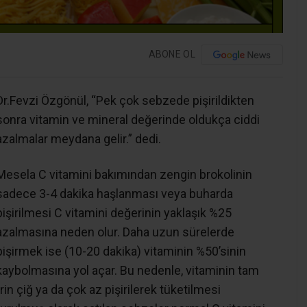
ABONE OL
Dr.Fevzi Özgönül, “Pek çok sebzede pişirildikten
sonra vitamin ve mineral değerinde oldukça ciddi
azalmalar meydana gelir.” dedi.
Mesela C vitamini bakımından zengin brokolinin
sadece 3-4 dakika haşlanması veya buharda
pişirilmesi C vitamini değerinin yaklaşık %25
azalmasına neden olur. Daha uzun sürelerde
pişirmek ise (10-20 dakika) vitaminin %50’sinin
kaybolmasına yol açar. Bu nedenle, vitaminin tam
in çiğ ya da çok az pişirilerek tüketilmesi