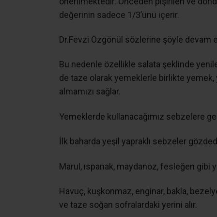
önerilmektedir. Önceden pişirilen ve dond
değerinin sadece 1/3’ünü içerir.
Dr.Fevzi Özgönül sözlerine şöyle devam et
Bu nedenle özellikle salata şeklinde yeni
de taze olarak yemeklerle birlikte yemek, y
almamızı sağlar.
Yemeklerde kullanacağımız sebzelere gel
İlk baharda yeşil yapraklı sebzeler gözdedi
Marul, ıspanak, maydanoz, fesleğen gibi ye
Havuç, kuşkonmaz, enginar, bakla, bezelye,
ve taze soğan sofralardaki yerini alır.