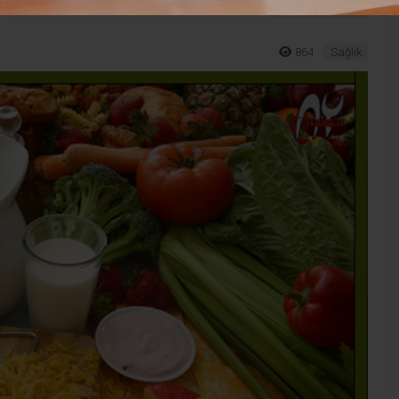
TÜM YAZILARI
864
Sağlık