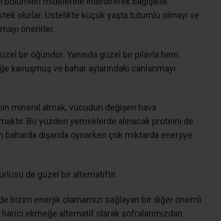
bölümleri midelerine indirdirerek bağışıklık
stek olurlar. Üstelikte küçük yaşta tutumlu olmayı ve
mayı önerirler.
güzel bir öğündür. Yanında güzel bir pilavla hem
eğe kavuşmuş ve bahar aylarındaki canlanmayı
min mineral almak, vücudun değişen hava
maktır. Bu yüzden yemeklerde alınacak proteini de
n baharda dışarıda oynarken çok miktarda enerjiye
lüsü de güzel bir alternatiftir.
e bizim enerjik olamamızı sağlayan bir diğer önemli
 harici ekmeğe alternatif olarak sofralarımızdan