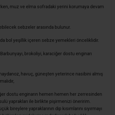
arken, muz ve elma sofradaki yerini korumaya devam
bilecek sebzeler arasında bulunur.
a bol yeşillik içeren sebze yemekleri önceliklidir.
 Barbunyayı, brokoliyi, karaciğer dostu enginarı
 maydanoz, havuç, güneşten yeterince nasibini almış
alıdır,
iğer dostu enginarın hemen hemen her zerresinden
ulü yaprakları ile birlikte pişirmenizi öneririm.
üçük bireylere yapraklarının dip kısımlarını sıyırmayı