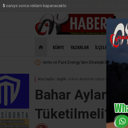
17.3
°
HATA
4
saniye sonra reklam kapanacaktır.
VİDEO
GALERİ
YAZARLAR
DO
47,18
KÜNYE
YAZARLAR
İLÇELER
EKONO
klık
MasterChef’te Hatay Rüzgarı :
Ana Sayfa
›
Sağlık
›
Bahar Aylarında Sebze Ve Meyveler Nas
Bahar Aylarınd
Tüketilmeli?..