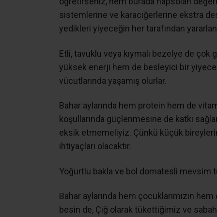
öğretirseniz, hem burada hapsolan değerli 
sistemlerine ve karaciğerlerine ekstra de
yedikleri yiyeceğin her tarafından yararlan
Etli, tavuklu veya kıymalı bezelye de çok 
yüksek enerji hem de besleyici bir yiyec
vücutlarında yaşamış olurlar.
Bahar aylarında hem protein hem de vita
koşullarında güçlenmesine de katkı sağla
eksik etmemeliyiz. Çünkü küçük bireyleri
ihtiyaçları olacaktır.
Yoğurtlu bakla ve bol domatesli mevsim tür
Bahar aylarında hem çocuklarımızın hem d
besin de, Çiğ olarak tükettiğimiz ve sabah