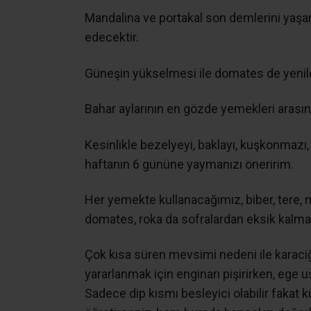
Mandalina ve portakal son demlerini yaş
edecektir.
Güneşin yükselmesi ile domates de yenile
Bahar aylarının en gözde yemekleri arasınd
Kesinlikle bezelyeyi, baklayı, kuşkonmazı,
haftanın 6 gününe yaymanızı öneririm.
Her yemekte kullanacağımız, biber, tere,
domates, roka da sofralardan eksik kalmam
Çok kısa süren mevsimi nedeni ile karac
yararlanmak için enginarı pişirirken, ege us
Sadece dip kısmı besleyici olabilir fakat k