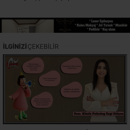
İLGİNİZİ
ÇEKEBİLİR