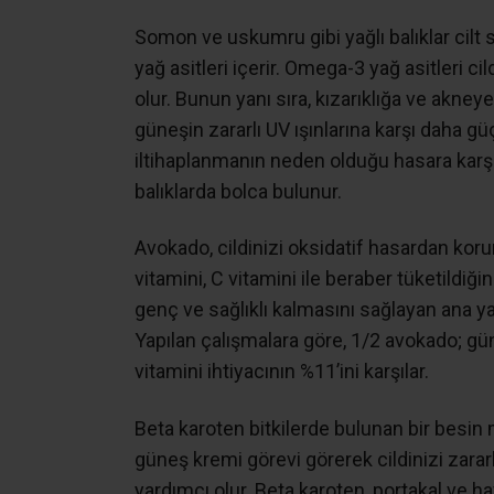
Somon ve uskumru gibi yağlı balıklar cilt
yağ asitleri içerir. Omega-3 yağ asitleri 
olur. Bunun yanı sıra, kızarıklığa ve akneye 
güneşin zararlı UV ışınlarına karşı daha güçl
iltihaplanmanın neden olduğu hasara karş
balıklarda bolca bulunur.
Avokado, cildinizi oksidatif hasardan koru
vitamini, C vitamini ile beraber tüketildiği
genç ve sağlıklı kalmasını sağlayan ana ya
Yapılan çalışmalara göre, 1/2 avokado; gü
vitamini ihtiyacının %11’ini karşılar.
Beta karoten bitkilerde bulunan bir besin 
güneş kremi görevi görerek cildinizi zararl
yardımcı olur. Beta karoten, portakal ve ha