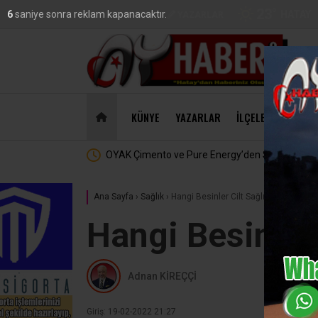
23
°
HATAY
5
saniye sonra reklam kapanacaktır.
VİDEO
GALERİ
YAZARLAR
DO
47,18
KÜNYE
YAZARLAR
İLÇELER
EKONO
 Stratejik Ortaklık
MasterChef’te Hatay Rüzgarı :
Ana Sayfa
›
Sağlık
›
Hangi Besinler Cilt Sağlığımıza İyi Gel
Hangi Besinler 
Adnan KİREÇÇİ
Giriş: 19-02-2022 21:27