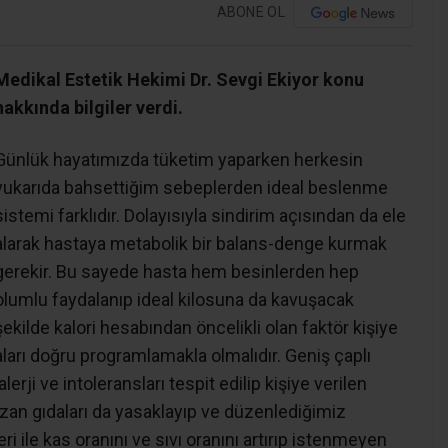
ABONE OL
Medikal Estetik Hekimi Dr. Sevgi Ekiyor konu
hakkında bilgiler verdi.
Günlük hayatımızda tüketim yaparken herkesin
yukarıda bahsettiğim sebeplerden ideal beslenme
sistemi farklıdır. Dolayısıyla sindirim açısından da ele
alarak hastaya metabolik bir balans-denge kurmak
gerekir. Bu sayede hasta hem besinlerden hep
olumlu faydalanıp ideal kilosuna da kavuşacak
şekilde kalori hesabından öncelikli olan faktör kişiye
daları doğru programlamakla olmalıdır. Geniş çaplı
erji ve intoleransları tespit edilip kişiye verilen
an gıdaları da yasaklayıp ve düzenlediğimiz
i ile kas oranını ve sıvı oranını artırıp istenmeyen