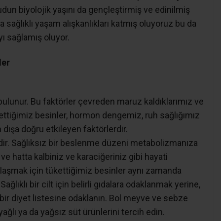
dun biyolojik yaşını da gençleştirmiş ve edinilmiş
 sağlıklı yaşam alışkanlıkları katmış oluyoruz bu da
ı sağlamış oluyor.
ler
 bulunur. Bu faktörler çevreden maruz kaldıklarımız ve
Tükettiğimiz besinler, hormon dengemiz, ruh sağlığımız
n dışa doğru etkileyen faktörlerdir.
dir. Sağlıksız bir beslenme düzeni metabolizmanıza
 ve hatta kalbiniz ve karaciğeriniz gibi hayati
de ulaşmak için tükettiğimiz besinler aynı zamanda
ağlıklı bir cilt için belirli gıdalara odaklanmak yerine,
 bir diyet listesine odaklanın. Bol meyve ve sebze
ağlı ya da yağsız süt ürünlerini tercih edin.