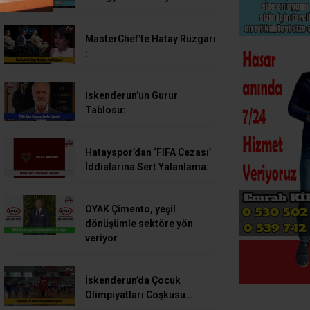
MasterChef’te Hatay Rüzgarı
:
İskenderun’un Gurur
Tablosu:
Hatayspor’dan ‘FIFA Cezası’
İddialarına Sert Yalanlama:
OYAK Çimento, yeşil
dönüşümle sektöre yön
veriyor
İskenderun’da Çocuk
Olimpiyatları Coşkusu…