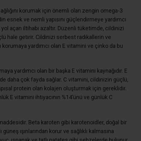
 sağlığını korumak için önemli olan zengin omega-3
cildin esnek ve nemli yapısını güçlendirmeye yardımcı
yol açan iltihabı azaltır. Düzenli tüketimde, cildinizi
ü hale getirir. Cildinizi serbest radikallerin ve
ı korumaya yardımcı olan E vitamini ve çinko da bu
maya yardımcı olan bir başka E vitamini kaynağıdır. E
nde daha çok fayda sağlar. C vitamini, cildinizin güçlü,
pısal protein olan kolajen oluşturmak için gereklidir.
nlük E vitamini ihtiyacının %14’ünü ve günlük C
maddesidir. Beta karoten gibi karotenoidler, doğal bir
ı güneş ışınlarından korur ve sağlıklı kalmasına
vuç, ıspanak ve tatlı patates gibi sebzelerde bulunur.