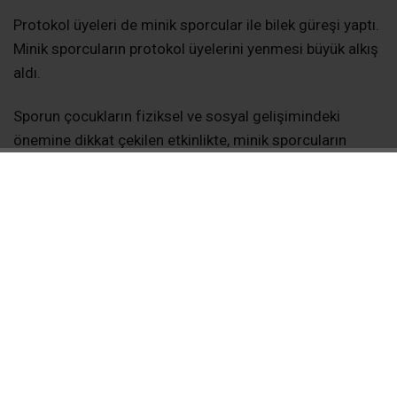
Protokol üyeleri de minik sporcular ile bilek güreşi yaptı.
Minik sporcuların protokol üyelerini yenmesi büyük alkış
aldı.
Sporun çocukların fiziksel ve sosyal gelişimindeki
önemine dikkat çekilen etkinlikte, minik sporcuların
sergilediği performanslar geleceğin başarılı sporcuları
adına umut verdi. Organizasyon, katılımcıların
memnuniyeti, çocukların mutluluğu ve madalya
takdiminin ardından sona erdi.