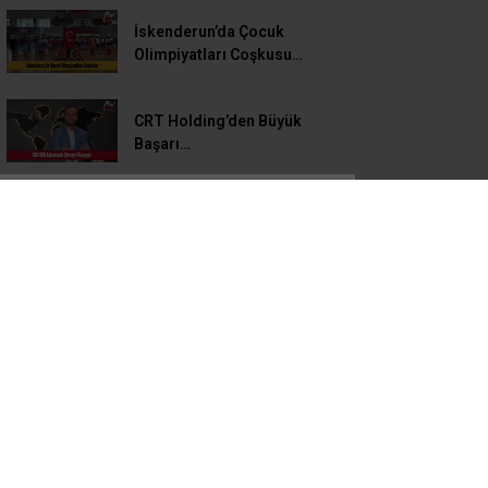
İskenderun’da Çocuk
Olimpiyatları Coşkusu…
CRT Holding’den Büyük
Başarı…
Genç Yazar Beren Bilgin’den
Büyük Başarı:
Rezerv Alanında Dubleks
Daire Sahipleri Büyük
Mağduriyet İçerisinde!
OYAK Çimento’dan Marmara
Denizi’ne Sürdürülebilir
Gelecek Yatırımı: