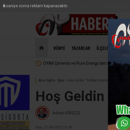
23
°
HATAY
4
saniye sonra reklam kapanacaktır.
VİDEO
GALERİ
YAZARLAR
DO
47,18
KÜNYE
YAZARLAR
İLÇELER
EKONO
nto ve Pure Energy’den Stratejik Ortaklık
MasterChe
Ana Sayfa
›
Spor
›
Hoş Geldin “Volkan Demirel”
Hoş Geldin “Vo
Adnan KİREÇÇİ
Giriş: 21-09-2022 15:39