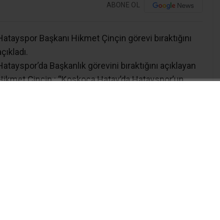
ABONE OL
Hatayspor Başkanı Hikmet Çinçin görevi bıraktığını
açıkladı.
Hatayspor’da Başkanlık görevini bıraktığını açıklayan
Hikmet Çinçin : “Koskoca Hatay’da Hatayspor’un
sığınacağı bir liman yok. İskenderunspor da yeterli
desteği görmüyor. İki takıma da sahip çıkalım.”