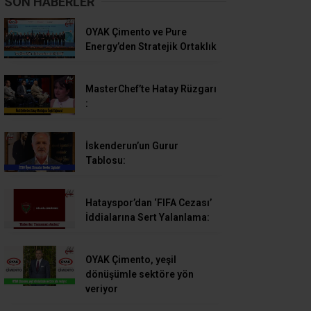
SON HABERLER
OYAK Çimento ve Pure
Energy’den Stratejik Ortaklık
MasterChef’te Hatay Rüzgarı
:
İskenderun’un Gurur
Tablosu:
Hatayspor’dan ‘FIFA Cezası’
İddialarına Sert Yalanlama:
OYAK Çimento, yeşil
dönüşümle sektöre yön
veriyor