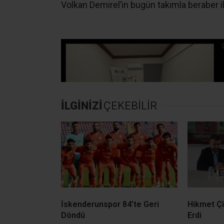
Volkan Demirel’in bugün takımla beraber i
İLGİNİZİ
ÇEKEBİLİR
İskenderunspor 84’te Geri
Hikmet Ç
Döndü
Erdi