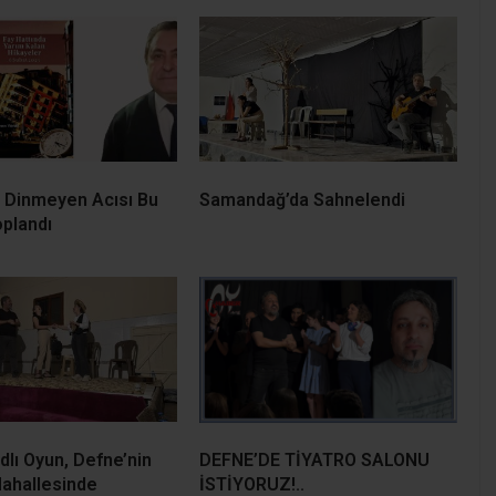
n Dinmeyen Acısı Bu
Samandağ’da Sahnelendi
oplandı
dlı Oyun, Defne’nin
DEFNE’DE TİYATRO SALONU
ahallesinde
İSTİYORUZ!..