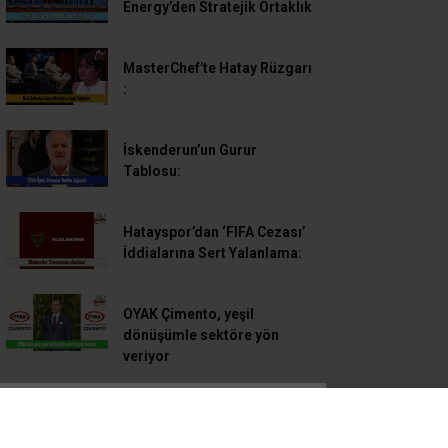
Energy’den Stratejik Ortaklık
MasterChef’te Hatay Rüzgarı
:
İskenderun’un Gurur
Tablosu:
Hatayspor’dan ‘FIFA Cezası’
İddialarına Sert Yalanlama:
OYAK Çimento, yeşil
dönüşümle sektöre yön
veriyor
İskenderun’da Çocuk
Olimpiyatları Coşkusu…