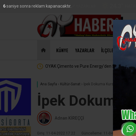
24.3
°
HATA
5
saniye sonra reklam kapanacaktır.
VİDEO
GALERİ
YAZARLAR
DO
47,18
KÜNYE
YAZARLAR
İLÇELER
EKONO
tejik Ortaklık
MasterChef’te Hatay Rüzgarı :
Ana Sayfa
›
Kültür-Sanat
›
İpek Dokuma Kursu 16 Mayıs’t
İpek Dokuma K
Adnan KİREÇÇİ
Giriş: 11-04-2022 17:22
Güncelleme: 11-04-2022 17:22