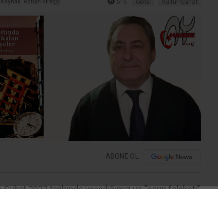
Kaynak: Adnan Kireççi
615
Genel
Kültür-Sanat
ABONE OL
6 Şubat 2023 tarihinde yaşadığımız ve “asrın felaketi”
olarak hafızalara kazınan depremlerin üzerinden üç
yıl geçmesine rağmen, dökülen yaşlar ve hissedilen