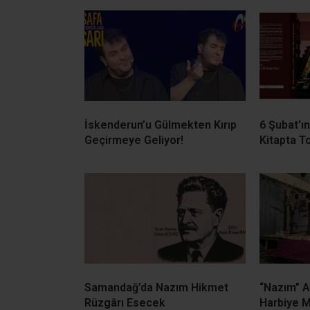
İskenderun’u Gülmekten Kırıp
6 Şubat’ı
Geçirmeye Geliyor!
Kitapta T
Samandağ’da Nazım Hikmet
“Nazım” A
Rüzgârı Esecek
Harbiye M