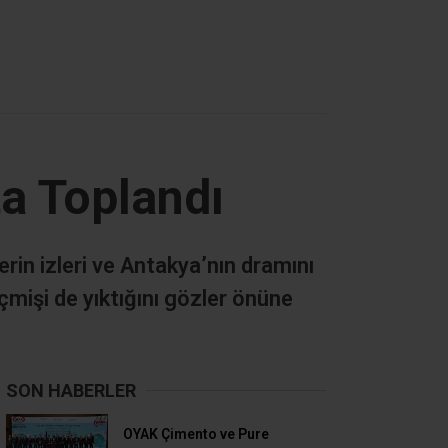
ta Toplandı
rin izleri ve Antakya’nın dramını
eçmişi de yıktığını gözler önüne
SON HABERLER
OYAK Çimento ve Pure