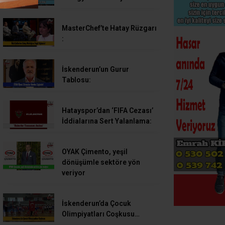
MasterChef’te Hatay Rüzgarı
:
İskenderun’un Gurur
Tablosu:
Hatayspor’dan ‘FIFA Cezası’
İddialarına Sert Yalanlama:
OYAK Çimento, yeşil
dönüşümle sektöre yön
veriyor
İskenderun’da Çocuk
Olimpiyatları Coşkusu…