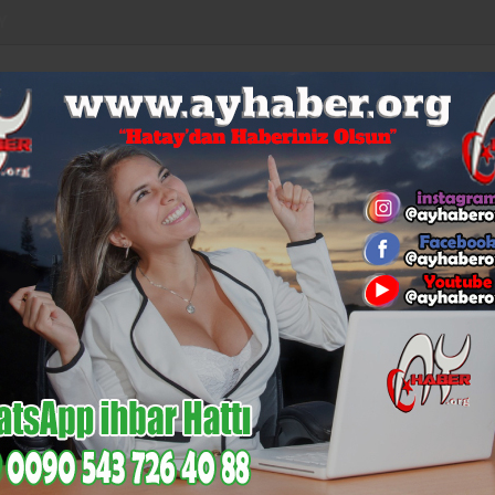
Y
LAR
EURO
ALTIN
BİST
BITCOIN
53,92
6,085
14,133
$64.647
%0,04
%-0,11
%-0,12
%1,09
%0,44
KÜLTÜR-
N
MI
GÜNCEL
MAGAZIN
SAĞLIK
SIYASET
SANAT
EC
İskenderun’un Gurur Tablosu:
DOLAR:
47,18
EURO:
53,92
a Başlayacak
ursu 16 Mayıs’ta Ba
TÜM YAZILARI
677
Kültür-Sanat