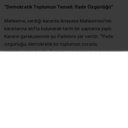
“Demokratik Toplumun Temeli: İfade Özgürlüğü”
Mahkeme, verdiği kararda Anayasa Mahkemesi’nin
kararlarına atıfta bulunarak tarihi bir saptama yaptı.
Kararın gerekçesinde şu ifadelere yer verildi: “İfade
özgürlüğü, demokratik bir toplumun zorunlu
temellerinden biridir. Toplumun ilerlemesi ve her bireyin
gelişmesi için gerekli temel şartlardan birini oluşturur.”
“Hukuk Dersi Niteliğinde Karar”
Kararı değerlendiren Avukat Murat Ergün, yargının
verdiği bu kararın keyfi uygulamalara karşı bir set
niteliğinde olduğunu belirtti. Ergün, MSB’nin emekli
subayların askeri tesislere girişini keyfi kararlarla
yasaklamasının hukuka aykırı olduğunu ve mahkemenin
bu kararla idareye adeta bir hukuk dersi verdiğini ifade