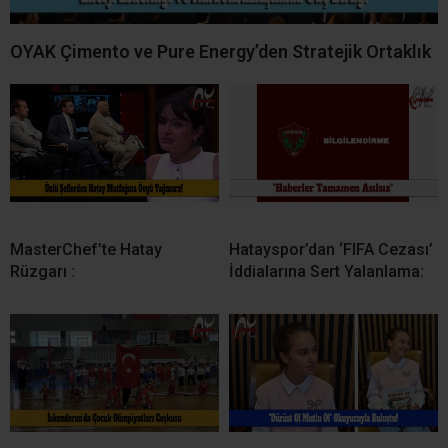
OYAK Çimento ve Pure Energy’den Stratejik Ortaklık
MasterChef’te Hatay
Hatayspor’dan ‘FIFA Cezası’
Rüzgarı :
İddialarına Sert Yalanlama: