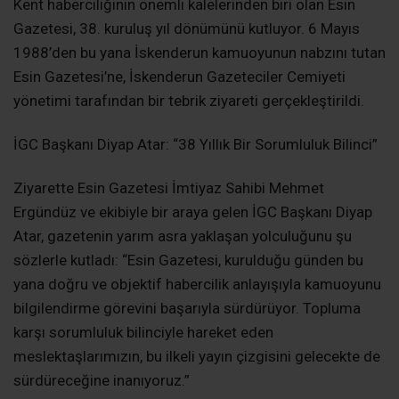
Kent haberciliğinin önemli kalelerinden biri olan Esin
Gazetesi, 38. kuruluş yıl dönümünü kutluyor. 6 Mayıs
1988’den bu yana İskenderun kamuoyunun nabzını tutan
Esin Gazetesi’ne, İskenderun Gazeteciler Cemiyeti
yönetimi tarafından bir tebrik ziyareti gerçekleştirildi.
İGC Başkanı Diyap Atar: “38 Yıllık Bir Sorumluluk Bilinci”
Ziyarette Esin Gazetesi İmtiyaz Sahibi Mehmet
Ergündüz ve ekibiyle bir araya gelen İGC Başkanı Diyap
Atar, gazetenin yarım asra yaklaşan yolculuğunu şu
sözlerle kutladı: “Esin Gazetesi, kurulduğu günden bu
yana doğru ve objektif habercilik anlayışıyla kamuoyunu
bilgilendirme görevini başarıyla sürdürüyor. Topluma
karşı sorumluluk bilinciyle hareket eden
meslektaşlarımızın, bu ilkeli yayın çizgisini gelecekte de
sürdüreceğine inanıyoruz.”