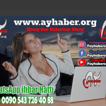
AY
LAR
EURO
ALTIN
BİST
BITCOIN
53,92
6,085
14,133
$64.647
%0,04
%-0,11
%-0,12
%1,09
%0,44
KÜLTÜR-
N
MI
GÜNCEL
MAGAZIN
SAĞLIK
SIYASET
SANAT
EC
İskenderun’un Gurur Tablosu:
DOLAR:
47,18
EURO:
53,92
pkisi:
ik Çirkin’den ‘BUTLAN’
şoğlu Söyleyince Yanlış mı?”