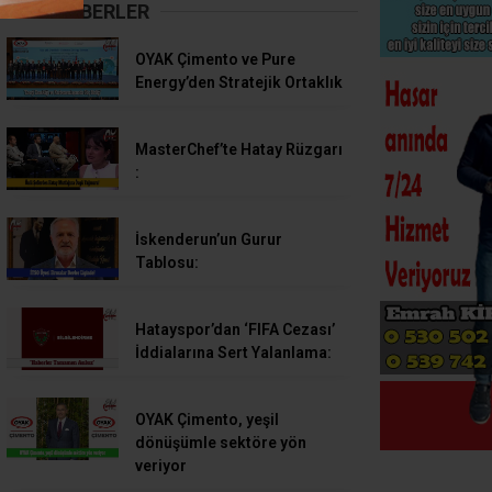
SON HABERLER
OYAK Çimento ve Pure
Energy’den Stratejik Ortaklık
MasterChef’te Hatay Rüzgarı
:
İskenderun’un Gurur
Tablosu:
Hatayspor’dan ‘FIFA Cezası’
İddialarına Sert Yalanlama:
OYAK Çimento, yeşil
dönüşümle sektöre yön
veriyor