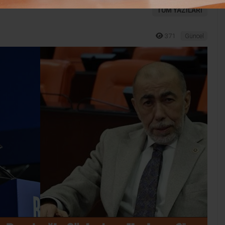
TÜM YAZILARI
371
Güncel