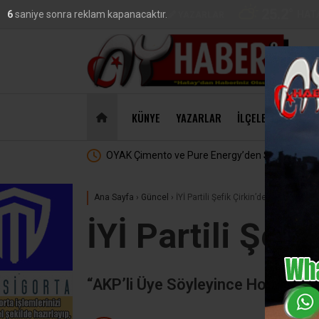
25.2
°
HAT
4
saniye sonra reklam kapanacaktır.
VİDEO
GALERİ
YAZARLAR
DO
47,18
KÜNYE
YAZARLAR
İLÇELER
EKONO
klık
MasterChef’te Hatay Rüzgarı :
Ana Sayfa
›
Güncel
›
İYİ Partili Şefik Çirkin’den ‘BUTLAN’ Te
İYİ Partili Şef
“AKP’li Üye Söyleyince Hoş, Dervi