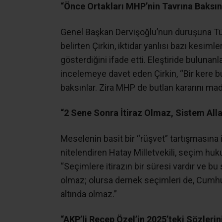
“Önce Ortakları MHP’nin Tavrına Baksın
Genel Başkan Dervişoğlu’nun duruşuna Tür
belirten Çirkin, iktidar yanlısı bazı kesim
gösterdiğini ifade etti. Eleştiride bulunan
incelemeye davet eden Çirkin, “Bir kere bu
baksınlar. Zira MHP de butlan kararını mad
“2 Sene Sonra İtiraz Olmaz, Sistem Alla
Meselenin basit bir “rüşvet” tartışmasına i
nitelendiren Hatay Milletvekili, seçim huk
“Seçimlere itirazın bir süresi vardır ve bu
olmaz; olursa dernek seçimleri de, Cumhur
altında olmaz.”
“AKP’li Recep Özel’in 2025’teki Sözlerini