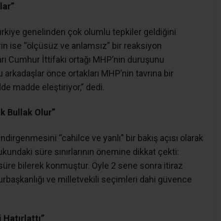
lar”
kiye genelinden çok olumlu tepkiler geldiğini
lerin ise “ölçüsüz ve anlamsız” bir reaksiyon
ları Cumhur İttifakı ortağı MHP’nin duruşunu
 arkadaşlar önce ortakları MHP’nin tavrına bir
de madde eleştiriyor,” dedi.
k Bullak Olur”
ndirgenmesini “cahilce ve yanlı” bir bakış açısı olarak
ukundaki süre sınırlarının önemine dikkat çekti:
 süre bilerek konmuştur. Öyle 2 sene sonra itiraz
başkanlığı ve milletvekili seçimleri dahi güvence
 Hatırlattı”