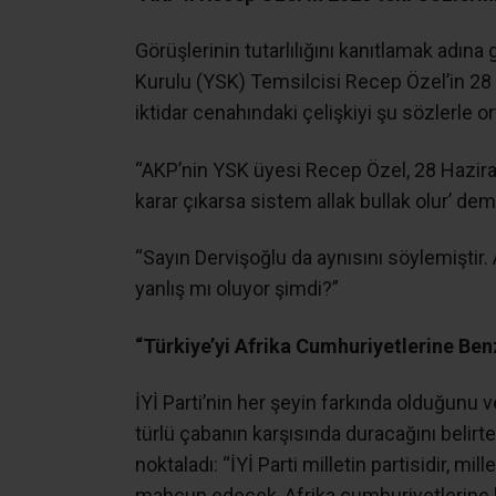
Görüşlerinin tutarlılığını kanıtlamak adı
Kurulu (YSK) Temsilcisi Recep Özel’in 28 H
iktidar cenahındaki çelişkiyi şu sözlerle o
“AKP’nin YSK üyesi Recep Özel, 28 Haziran
karar çıkarsa sistem allak bullak olur’ demi
“Sayın Dervişoğlu da aynısını söylemişti
yanlış mı oluyor şimdi?”
“Türkiye’yi Afrika Cumhuriyetlerine Be
İYİ Parti’nin her şeyin farkında olduğunu 
türlü çabanın karşısında duracağını belirt
noktaladı: “İYİ Parti milletin partisidir, mi
mahcup edecek, Afrika cumhuriyetlerine 