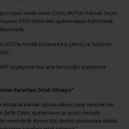
na geçmişten örnek veren Çirkin, AKP’nin Yüksek Seçim
aziran 2025 tarihindeki açıklamalarını hatırlatarak
rtaya koydu:
 2025’te mutlak butlana karşı çıkmış ve ‘böyle bir
ştir.”
r. AKP söyleyince hoş ama Dervişoğlu söyleyince
nzeten Kararlara Ortak Olmayız”
ve iktidarda kalmak uğruna ülkeye zarar verecek her
en Şefik Çirkin, açıklamasını şu güçlü mesajla
lletin emrindedir. Kimse bizi devleti uluslararası alanda
benzeten kararlara ortak edemez.”