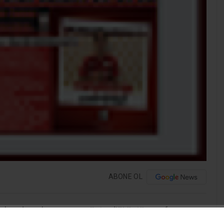
ABONE OL
İskenderun’un gururu, gösterdiği üstün performans