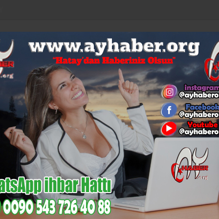
Y
LAR
EURO
ALTIN
BİST
BITCOIN
53,92
6,085
14,133
$64.647
%0,04
%-0,11
%-0,12
%1,09
%0,44
KÜLTÜR-
N
MI
GÜNCEL
MAGAZIN
SAĞLIK
SIYASET
SANAT
EC
İskenderun’un Gurur Tablosu:
DOLAR:
47,18
EURO:
53,92
alladık, Yıkamadık !
TÜM YAZILARI
578
Spor