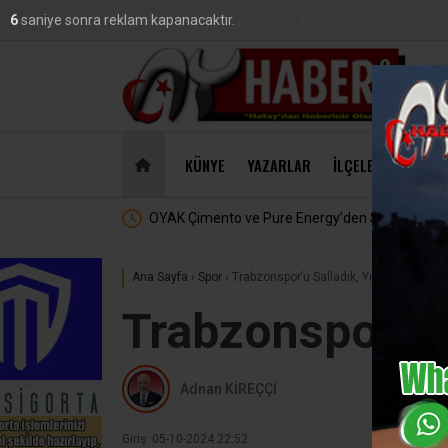
25.2
°
HATA
4
saniye sonra reklam kapanacaktır.
VİDEO
GALERİ
YAZARLAR
DO
47,18
KÜNYE
YAZARLAR
İLÇELER
EKONO
taklık
MasterChef’te Hatay Rüzgarı :
Ana Sayfa
›
Spor
›
Trabzonspor’u Salladık, Yıkamadık !..
Trabzonspor’u S
Adnan KİREÇÇİ
Giriş: 05-10-2024 22:52