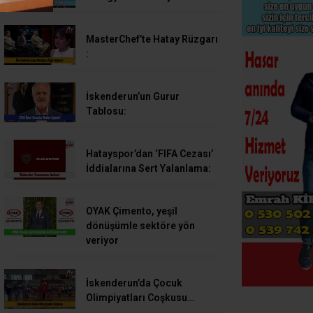
MasterChef’te Hatay Rüzgarı
:
İskenderun’un Gurur
Tablosu:
Hatayspor’dan ‘FIFA Cezası’
İddialarına Sert Yalanlama:
OYAK Çimento, yeşil
dönüşümle sektöre yön
veriyor
İskenderun’da Çocuk
Olimpiyatları Coşkusu…