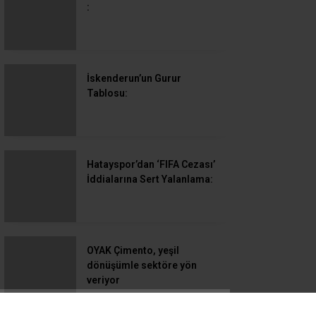
İskenderun’un Gurur
Tablosu:
Hatayspor’dan ‘FIFA Cezası’
İddialarına Sert Yalanlama:
OYAK Çimento, yeşil
dönüşümle sektöre yön
veriyor
İskenderun’da Çocuk
Olimpiyatları Coşkusu…
CRT Holding’den Büyük
Başarı…