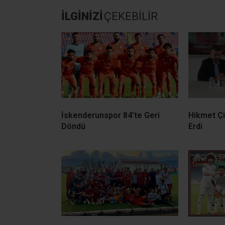
İLGİNİZİ
ÇEKEBİLİR
İskenderunspor 84’te Geri
Hikmet Ç
Döndü
Erdi