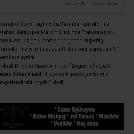
ABONE OL
Trendyol Süper Lig’in 8. haftasında Temsilcimiz
Atakaş Hatayspor Mersin Stadı’nda Trabzonspor’u
konuk etti. İlk golü atarak öne geçen Süperlig
Temsilcimiz iyi mücadee ettikleri karşılaşmadan 1-1
berabere ayrıldı.
Teknik Direktör Rıza Çalımbay, “Bugün rahatça 3
puanı da kazanabilirdik yeter ki pozisyonlarımızı
değerlendirebilseydik.” dedi.