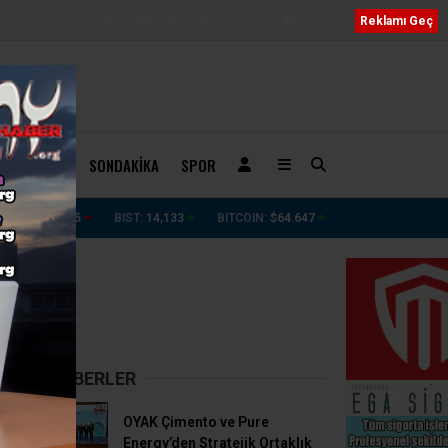
Bizi Takip Edin
Reklamı Geç
ÖBETÇI
SONDAKIKA
SPOR
ZANELER
Hatayspor’dan ‘FIFA Cezası’ İddialarına Sert 
ALTIN:
6,085
BIST:
14,133
BITCOIN:
$64.647
..
SON HABERLER
OYAK Çimento ve Pure
Energy’den Stratejik Ortaklık