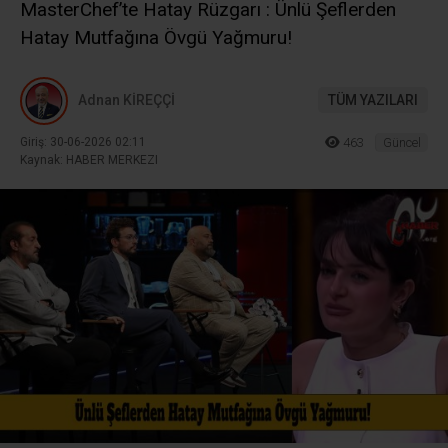
MasterChef’te Hatay Rüzgarı : Ünlü Şeflerden
Hatay Mutfağına Övgü Yağmuru!
Adnan KİREÇÇİ
TÜM YAZILARI
Giriş: 30-06-2026 02:11
463
Güncel
Kaynak: HABER MERKEZI