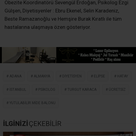
Obezite Koordinatörü Sevengül Erdoğan, Psikolog Ezgi
Gülşen, Diyetisyenler : Ebru Ekenel, Selin Karadeniz,
Beste Ramazanoğlu ve Hemşire Burak Kıratlı ile tüm
hastalarına ulaşmaya özen gösteriyor.
ADANA
ALMANYA
DIYETISYEN
ELIPSE
HATAY
İSTANBUL
PSIKOLOG
TURGUT KARACA
ÜCRETSIZ
YUTULABILIR MIDE BALONU
İLGİNİZİ
ÇEKEBİLİR