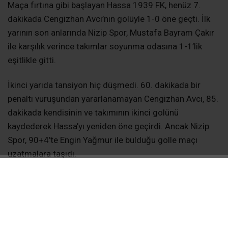
Maça fırtına gibi başlayan Hassa 1939 FK, henüz 7.
dakikada Cengizhan Avcı’nın golüyle 1-0 öne geçti. İlk
yarının son anlarında Nizip Spor, Mustafa Bayram Çakır
ile karşılık verince takımlar soyunma odasına 1-1’lik
eşitlikle gitti.
İkinci yarıda tansiyon hiç düşmedi. 60. dakikada bir
penaltı vuruşundan yararlanamayan Cengizhan Avcı, 85.
dakikada kendisinin ve takımının ikinci golünü
kaydederek Hassa’yı yeniden öne geçirdi. Ancak Nizip
Spor, 90+4’te Engin Yağmur ile bulduğu golle maçı
uzatmalara taşıdı.
“Uzatmalarda Karşılıklı Goller”
Uzatma dakikalarında da heyecan doruktaydı. 98.
dakikada Raşit Gür ile skoru 3-2’ye getiren Hassa 1939