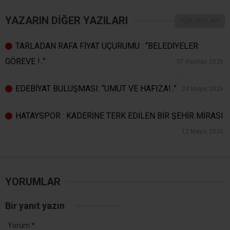
YAZARIN DİĞER YAZILARI
TÜM YAZILARI
TARLADAN RAFA FİYAT UÇURUMU : “BELEDİYELER
GÖREVE !..”
07 Haziran 2026
EDEBİYAT BULUŞMASI: “UMUT VE HAFIZA!..”
24 Mayıs 2026
HATAYSPOR : KADERİNE TERK EDİLEN BİR ŞEHİR MİRASI
12 Mayıs 2026
YORUMLAR
Bir yanıt yazın
Yorum
*