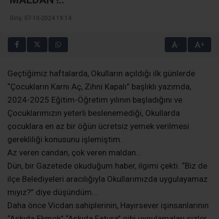
Giriş: 07-10-2024 19:14
-
+
Geçtiğimiz haftalarda, Okulların açıldığı ilk günlerde
“Çocukların Karnı Aç, Zihni Kapalı” başlıklı yazımda,
2024-2025 Eğitim-Öğretim yılının başladığını ve
Çocuklarımızın yeterli beslenemediği, Okullarda
çocuklara en az bir öğün ücretsiz yemek verilmesi
gerekliliği konusunu işlemiştim.
Az veren candan, çok veren maldan…
Dün, bir Gazetede okuduğum haber, ilgimi çekti. “Biz de
ilçe Belediyeleri aracılığıyla Okullarımızda uygulayamaz
mıyız?” diye düşündüm…
Daha önce Vicdan sahiplerinin, Hayırsever işinsanlarının
“Askıda Ekmek” “Askıda Fatura” gibi uygulamaları sizler