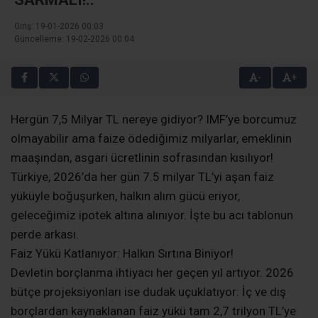
Giriş: 19-01-2026 00:03
Güncelleme: 19-02-2026 00:04
-
+
​Hergün 7,5 Milyar TL nereye gidiyor? IMF’ye borcumuz
olmayabilir ama faize ödediğimiz milyarlar, emeklinin
maaşından, asgari ücretlinin sofrasından kısılıyor!
Türkiye, 2026’da her gün 7.5 milyar TL’yi aşan faiz
yüküyle boğuşurken, halkın alım gücü eriyor,
geleceğimiz ipotek altına alınıyor. İşte bu acı tablonun
perde arkası.
​Faiz Yükü Katlanıyor: Halkın Sırtına Biniyor!
​Devletin borçlanma ihtiyacı her geçen yıl artıyor. 2026
bütçe projeksiyonları ise dudak uçuklatıyor: İç ve dış
borçlardan kaynaklanan faiz yükü tam 2,7 trilyon TL’ye