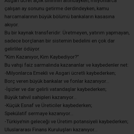
​Asgari ücret açlık sınırının altındayken, milyonlarca
çalışan ay sonunu getirme derdindeyken, kamu
harcamalarının büyük bölümü bankaların kasasına
akıyor.
​Bu bir kaynak transferidir: Üretmeyen, yatırım yapmayan,
sadece borçlanan bir sistemin bedelini en çok dar
gelirliler ödüyor.
​”Kim Kazanıyor, Kim Kaybediyor?”
​Bu vahşi faiz sarmalında kazananlar ve kaybedenler net:
-Milyonlarca Emekli ve Asgari ücretli kaybederken;
Borç veren büyük bankalar ve fonlar kazanıyor…
-İşizler ve dar gelirli vatandaşlar kaybederken;
Büyük tahvil sahipleri kazanıyor…
-Küçük Esnaf ve Üreticiler kaybederken;
Spekülatif sermaye kazanıyor…
-Türkiye’nin geleceği ve Üretim potansiyeli kaybederken;
Uluslararası Finans Kuruluşları kazanıyor…