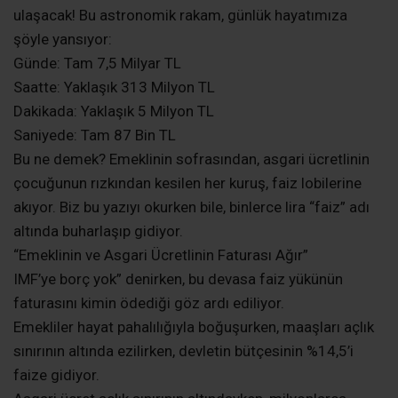
ulaşacak! Bu astronomik rakam, günlük hayatımıza
şöyle yansıyor:
​Günde: Tam 7,5 Milyar TL
​Saatte: Yaklaşık 313 Milyon TL
​Dakikada: Yaklaşık 5 Milyon TL
​Saniyede: Tam 87 Bin TL
​Bu ne demek? Emeklinin sofrasından, asgari ücretlinin
çocuğunun rızkından kesilen her kuruş, faiz lobilerine
akıyor. Biz bu yazıyı okurken bile, binlerce lira “faiz” adı
altında buharlaşıp gidiyor.
“​Emeklinin ve Asgari Ücretlinin Faturası Ağır”
IMF’ye borç yok” denirken, bu devasa faiz yükünün
faturasını kimin ödediği göz ardı ediliyor.
​Emekliler hayat pahalılığıyla boğuşurken, maaşları açlık
sınırının altında ezilirken, devletin bütçesinin %14,5’i
faize gidiyor.