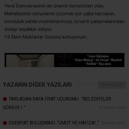
Yerel Demokrasinin en önemli temsilcileri olan,
Mahallesinin sorunlarını çözmek için çaba harcayan,
sorululuk sahibi muhtarlarımıza, özverili çalışmalarından
dolayı teşekkür ediyor,
19 Ekim Muhtarlar Gününü kutluyorum…
YAZARIN DİĞER YAZILARI
TÜM YAZILARI
TARLADAN RAFA FİYAT UÇURUMU : “BELEDİYELER
GÖREVE !..”
07 Haziran 2026
EDEBİYAT BULUŞMASI: “UMUT VE HAFIZA!..”
24 Mayıs 2026