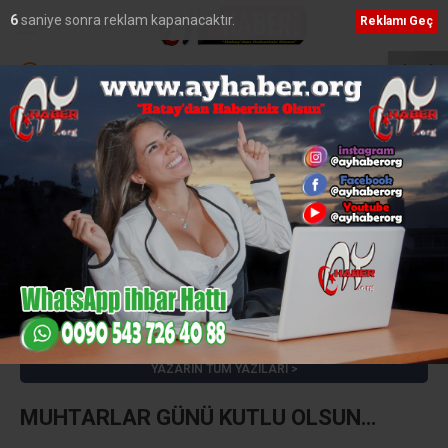
5
saniye sonra reklam kapanacaktır.
Reklamı Geç
K Çimento ve Pure Energy’den Stratejik Ortaklık
MasterChef’te Hatay R
Adnan KİREÇÇİ
e-posta:
adnankirecci@hotmail.com
YAZARIN TÜM YAZILARI
MUHTARLAR GÜNÜ KUTLU OLSUN…