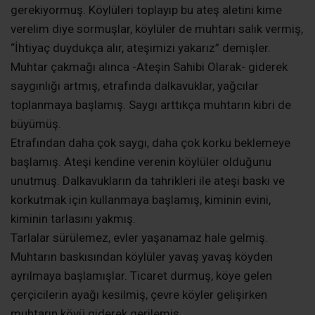
gerekiyormuş. Köylüleri toplayıp bu ateş aletini kime
verelim diye sormuşlar, köylüler de muhtarı salık vermiş,
“İhtiyaç duydukça alır, ateşimizi yakarız” demişler.
Muhtar çakmağı alınca -Ateşin Sahibi Olarak- giderek
saygınlığı artmış, etrafında dalkavuklar, yağcılar
toplanmaya başlamış. Saygı arttıkça muhtarın kibri de
büyümüş.
Etrafından daha çok saygı, daha çok korku beklemeye
başlamış. Ateşi kendine verenin köylüler olduğunu
unutmuş. Dalkavukların da tahrikleri ile ateşi baskı ve
korkutmak için kullanmaya başlamış, kiminin evini,
kiminin tarlasını yakmış.
Tarlalar sürülemez, evler yaşanamaz hale gelmiş.
Muhtarın baskısından köylüler yavaş yavaş köyden
ayrılmaya başlamışlar. Ticaret durmuş, köye gelen
çerçicilerin ayağı kesilmiş, çevre köyler gelişirken
muhtarın köyü giderek gerilemiş.