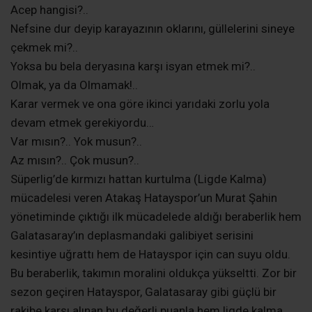
Acep hangisi?..
Nefsine dur deyip karayazının oklarını, güllelerini sineye
çekmek mi?..
Yoksa bu bela deryasına karşı isyan etmek mi?..
Olmak, ya da Olmamak!..
Karar vermek ve ona göre ikinci yarıdaki zorlu yola
devam etmek gerekiyordu…
Var mısın?.. Yok musun?..
Az mısın?.. Çok musun?..
Süperlig’de kırmızı hattan kurtulma (Ligde Kalma)
mücadelesi veren Atakaş Hatayspor’un Murat Şahin
yönetiminde çıktığı ilk mücadelede aldığı beraberlik hem
Galatasaray’ın deplasmandaki galibiyet serisini
kesintiye uğrattı hem de Hatayspor için can suyu oldu.
Bu beraberlik, takımın moralini oldukça yükseltti. Zor bir
sezon geçiren Hatayspor, Galatasaray gibi güçlü bir
rakibe karşı alınan bu değerli puanla hem ligde kalma