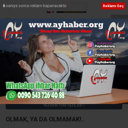
5
saniye sonra reklam kapanacaktır.
Reklamı Geç
r
OYAK Çimento ve Pure Energy’den Stratejik Ortaklık
MasterChef’te H
Adnan KİREÇÇİ
e-posta:
adnankirecci@hotmail.com
YAZARIN TÜM YAZILARI
OLMAK, YA DA OLMAMAK!..