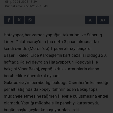
Giriş: 20-01-2025 18:39
Güncelleme: 27-01-2025 18:40
-
+
Hatayspor, her zaman yaptığını tekrarladı ve Süperlig
Lideri Galatasaray’dan (bu defa 3 puan olmasa da)
kendi evinde (Mersin’de) 1 puan almayı başardı.
Başarılı kaleci Erce Kardeşler’in kart cezalısı olduğu 20.
haftada Kaleyi devralan Hatayspor’un Kosovalı file
bekçisi Visar Bekaj, yaptığı kritik kurtarışlarla alınan
beraberlikte önemli rol oynadı.
Galatasaray’ın beraberliği bulduğu Osimhen’in kullandığı
penaltı atışında da köşeyi tahmin eden Bekaj, topa
müdahele etmesine rağmen filelerle buluşmasına engel
olamadı. Yaptığı müdahele ile penaltıyı kurtarsaydı,
bugün başka şeyler konuşuyor olabilirdik…