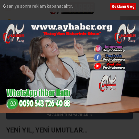
5
saniye sonra reklam kapanacaktır.
Reklamı Geç
YAK Çimento ve Pure Energy’den Stratejik Ortaklık
MasterChef’te Hata
Hüseyin Zorkun
e-posta:
huseyinzorkun@gmail.com
YAZARIN TÜM YAZILARI
YENİ YIL, YENİ UMUTLAR…