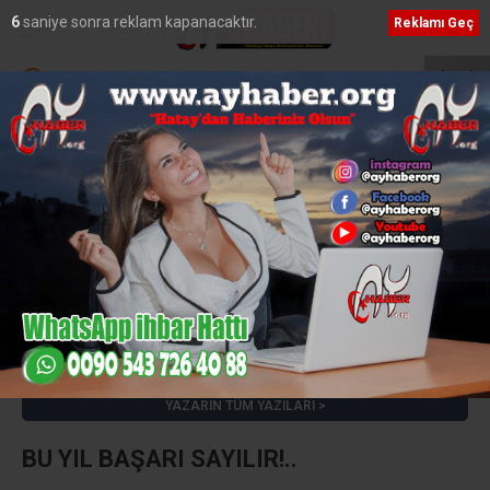
5
saniye sonra reklam kapanacaktır.
Reklamı Geç
 ve Pure Energy’den Stratejik Ortaklık
MasterChef’te Hatay Rüzgarı :
Metin DİNGİL
e-posta:
metin_dingil@hotmail.com
YAZARIN TÜM YAZILARI
BU YIL BAŞARI SAYILIR!..